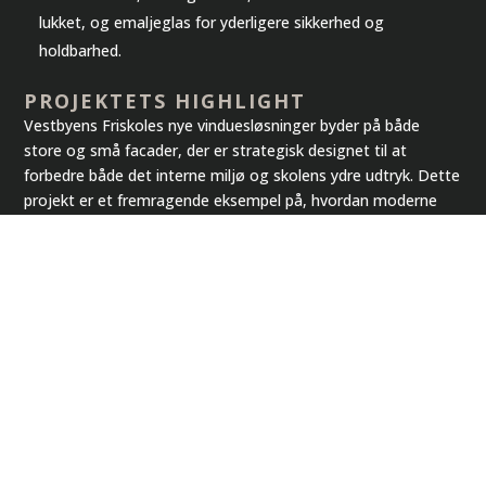
lukket, og emaljeglas for yderligere sikkerhed og
holdbarhed.
PROJEKTETS HIGHLIGHT
Vestbyens Friskoles nye vinduesløsninger byder på både
store og små facader, der er strategisk designet til at
forbedre både det interne miljø og skolens ydre udtryk. Dette
projekt er et fremragende eksempel på, hvordan moderne
teknologi og design kan gå hånd i hånd med funktionalitet i
uddannelsesinstitutioner.
VIDSTE DU?
De nye installationer bidrager ikke kun æstetisk og
funktionelt til skolen, men også økonomisk ved at
reducere energiomkostningerne gennem forbedret