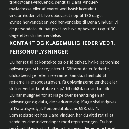
tilbud@dana-vinduer.dk, sendt til Dana Vinduer-
mailadresse eller afleveret ved fysisk kontakt i
virksomheden vil blive opbevaret i op til 180 dage.
Øvrige henvendelser: Ved henvendelse til Dana Vinduer, vil
de persondata, du har givet os blive opbevaret i op til 90
dage efter din henvendelse.
KONTAKT OG KLAGEMULIGHEDER VEDR.
PERSONOPLYSNINGER
Du har ret til at kontakte os og få oplyst, hvilke personlige
oplysninger, vi har registreret. Såfremt de er forkerte,
ufuldstændige, eller irrelevante, kan du, i henhold til
reglerne i Persondataloven, få oplysningerne ændret eller
slettet ved at kontakte os på tilbud@dana-vinduer.dk.
Du har mulighed for at klage over behandlingen af
oplysninger og data, der vedrører dig. Klage skal indgives
til Datatilsynet, jf. Persondatalovens §58, stk. 1.
Som registreret hos Dana Vinduer, har du altid ret til at
sende os dine indvendinger mod registreringen. Du har
også ret til indsigt i, hvilke oplysninger, der er registreret